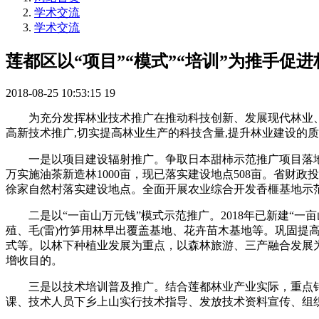
学术交流
学术交流
莲都区以“项目”“模式”“培训”为推手促
2018-08-25 10:53:15
19
为充分发挥林业技术推广在推动科技创新、发展现代林业
高新技术推广,切实提高林业生产的科技含量,提升林业建设的
一是以项目建设辐射推广。争取日本甜柿示范推广项目落地莲
万实施油茶新造林1000亩，现已落实建设地点508亩。省财
徐家自然村落实建设地点。全面开展农业综合开发香榧基地示
二是以“一亩山万元钱”模式示范推广。2018年已新建“一
殖、毛(雷)竹笋用林早出覆盖基地、花卉苗木基地等。巩固
式等。以林下种植业发展为重点，以森林旅游、三产融合发展
增收目的。
三是以技术培训普及推广。结合莲都林业产业实际，重点
课、技术人员下乡上山实行技术指导、发放技术资料宣传、组织