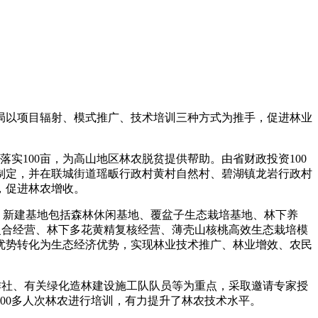
局以项目辐射、模式推广、技术培训三种方式为推手，促进林业
落实100亩，为高山地区林农脱贫提供帮助。由省财政投资100
案的制定，并在联城街道瑶畈行政村黄村自然村、碧湖镇龙岩行政村
，促进林农增收。
90亩。新建基地包括森林休闲基地、覆盆子生态栽培基地、林下养
复合经营、林下多花黄精复核经营、薄壳山核桃高效生态栽培模
优势转化为生态经济优势，实现林业技术推广、林业增效、农民
作社、有关绿化造林建设施工队队员等为重点，采取邀请专家授
00多人次林农进行培训，有力提升了林农技术水平。