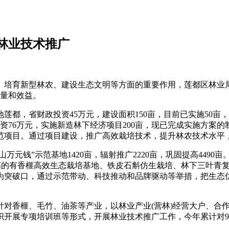
进林业技术推广
、培育新型林农、建设生态文明等方面的重要作用，莲都区林业
质量和效益。
都，省财政投资45万元，建设面积150亩，目前已实施50亩，
政投资76万元，实施新造林下经济项目200亩，现已完成实施方
范项目。通过项目建设，推广高效栽培技术，提升林农技术水平
亩山万元钱”示范基地1420亩，辐射推广2220亩，巩固提高44
提高的有香榧高效生态栽培基地、铁皮石斛仿生栽培、林下三叶青
为突破口，通过示范带动、科技推动和品牌驱动等举措，把生态
针对香榧、毛竹、油茶等产业，以林业产业(营林)经营大户、合
开展专项培训班等形式，开展林业技术推广工作，今年累计对9