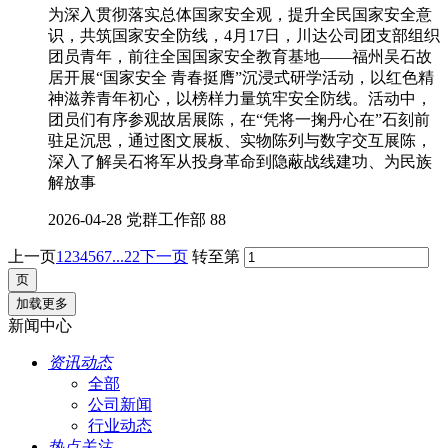
为深入贯彻落实总体国家安全观，提升全民国家安全意
识，共筑国家安全防线，4月17日，川达公司团支部组织
团员青年，前往全国国家安全教育基地——福州吴石故
居开展“国家安全 青春挺膺”沉浸式研学活动，以红色精
神滋养青年初心，以榜样力量筑牢安全防线。活动中，
团员们有序参观故居展陈，在“凭将一掬丹心在”石刻前
驻足沉思，通过图文展板、实物陈列与数字交互展陈，
深入了解吴石将军从投身革命到隐蔽战线建功、为民族
解放事
2026-04-28
党群工作部
88
上一页
1
2
3
4
5
6
7
...22
下一页
转至第
加载更多
新闻中心
资讯动态
全部
公司新闻
行业动态
热点关注