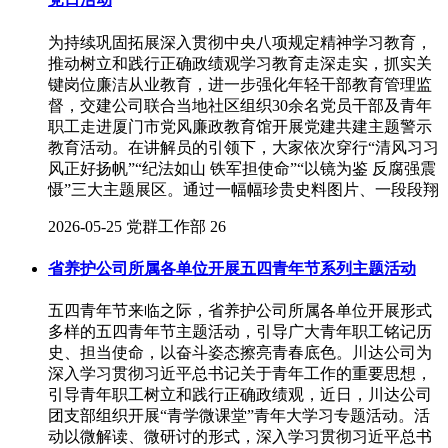
为持续巩固拓展深入贯彻中央八项规定精神学习教育，
推动树立和践行正确政绩观学习教育走深走实，抓实关
键岗位廉洁从业教育，进一步强化年轻干部教育管理监
督，交建公司联合当地社区组织30余名党员干部及青年
职工走进厦门市党风廉政教育馆开展党建共建主题警示
教育活动。在讲解员的引领下，大家依次穿行“清风习习
风正好扬帆”“纪法如山 铁军担使命”“以镜为鉴 反腐强震
慑”三大主题展区。通过一幅幅珍贵史料图片、一段段翔
2026-05-25
党群工作部
26
省养护公司所属各单位开展五四青年节系列主题活动
五四青年节来临之际，省养护公司所属各单位开展形式
多样的五四青年节主题活动，引导广大青年职工铭记历
史、担当使命，以奋斗姿态擦亮青春底色。川达公司为
深入学习贯彻习近平总书记关于青年工作的重要思想，
引导青年职工树立和践行正确政绩观，近日，川达公司
团支部组织开展“青学微课堂”青年大学习专题活动。活
动以微解读、微研讨的形式，深入学习贯彻习近平总书