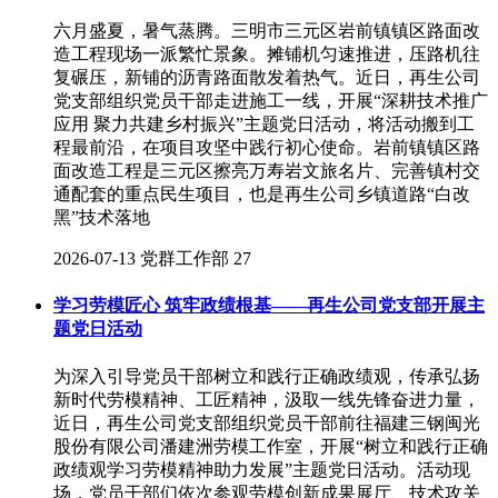
六月盛夏，暑气蒸腾。三明市三元区岩前镇镇区路面改
造工程现场一派繁忙景象。摊铺机匀速推进，压路机往
复碾压，新铺的沥青路面散发着热气。近日，再生公司
党支部组织党员干部走进施工一线，开展“深耕技术推广
应用 聚力共建乡村振兴”主题党日活动，将活动搬到工
程最前沿，在项目攻坚中践行初心使命。岩前镇镇区路
面改造工程是三元区擦亮万寿岩文旅名片、完善镇村交
通配套的重点民生项目，也是再生公司乡镇道路“白改
黑”技术落地
2026-07-13
党群工作部
27
学习劳模匠心 筑牢政绩根基——再生公司党支部开展主
题党日活动
为深入引导党员干部树立和践行正确政绩观，传承弘扬
新时代劳模精神、工匠精神，汲取一线先锋奋进力量，
近日，再生公司党支部组织党员干部前往福建三钢闽光
股份有限公司潘建洲劳模工作室，开展“树立和践行正确
政绩观学习劳模精神助力发展”主题党日活动。活动现
场，党员干部们依次参观劳模创新成果展厅、技术攻关