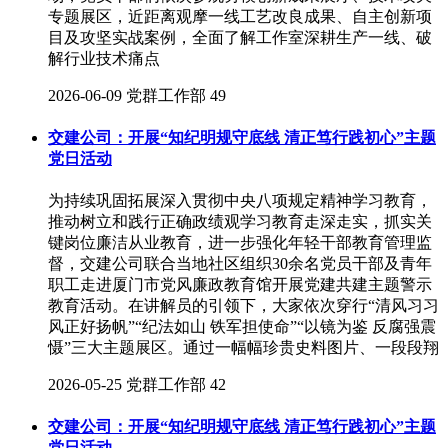
专题展区，近距离观摩一线工艺改良成果、自主创新项
目及攻坚实战案例，全面了解工作室深耕生产一线、破
解行业技术痛点
2026-06-09
党群工作部
49
交建公司：开展“知纪明规守底线 清正笃行践初心”主题
党日活动
为持续巩固拓展深入贯彻中央八项规定精神学习教育，
推动树立和践行正确政绩观学习教育走深走实，抓实关
键岗位廉洁从业教育，进一步强化年轻干部教育管理监
督，交建公司联合当地社区组织30余名党员干部及青年
职工走进厦门市党风廉政教育馆开展党建共建主题警示
教育活动。在讲解员的引领下，大家依次穿行“清风习习
风正好扬帆”“纪法如山 铁军担使命”“以镜为鉴 反腐强震
慑”三大主题展区。通过一幅幅珍贵史料图片、一段段翔
2026-05-25
党群工作部
42
交建公司：开展“知纪明规守底线 清正笃行践初心”主题
党日活动