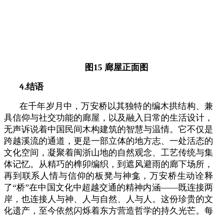
图
15
廊屋正面图
4.
结语
在千年岁月中，万安桥以其独特的编木拱结构、兼
具信仰与社交功能的廊屋，以及融入日常的生活设计，
无声诉说着中国民间木构建筑的智慧与温情。它不仅是
跨越溪流的通道，更是一部立体的地方志、一处活态的
文化空间，凝聚着闽浙山地的自然观念、工艺传统与集
体记忆。从精巧的榫卯编织，到遮风避雨的廊下场所，
再到联系人情与信仰的板凳与神龛，万安桥生动诠释
了“桥”在中国文化中超越交通的精神内涵——既连接两
岸，也连接人与神、人与自然、人与人。这份珍贵的文
化遗产，至今依然闪烁着东方营造哲学的持久光芒。每