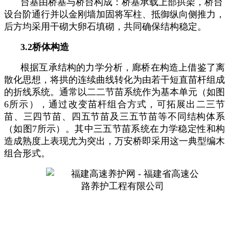
台基由桥基与桥台构成：桥基承载上部拱架，桥台
设台阶通行并以金刚墙加固将军柱、抵御纵向侧推力，
后方均采用干砌大卵石填砌，共同确保结构稳定。
3.2
桥体构造
根据互承结构的力学分析，廊桥在构造上借鉴了离
散化思想，将拱的连续曲线转化为由若干短直苗杆组成
的折线系统。通常以二二节苗系统作为基本单元（如图
6
所示），通过改变苗杆组合方式，可拓展出二三节
苗、三四节苗、四五节苗及三五节苗等不同结构体系
（如图
7
所示）。其中三五节苗系统在力学稳定性和构
造成熟度上表现尤为突出，万安桥即采用这一典型编木
组合形式。