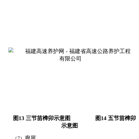
图
13
三节苗榫卯示意图
图
14
五节苗榫卯
示意图
廊屋
（
7
）