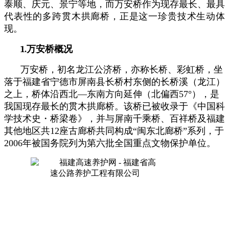
泰顺、庆元、景宁等地，而万安桥作为现存最长、最具
代表性的多跨贯木拱廊桥，正是这一珍贵技术生动体
现。
1.
万安桥概况
万安桥，初名龙江公济桥，亦称长桥、彩虹桥，坐
落于福建省宁德市屏南县长桥村东侧的长桥溪（龙江）
之上，桥体沿西北—东南方向延伸（北偏西57°），是
我国现存最长的贯木拱廊桥。该桥已被收录于《中国科
学技术史・桥梁卷》，并与屏南千乘桥、百祥桥及福建
其他地区共12座古廊桥共同构成“闽东北廊桥”系列，于
2006年被国务院列为第六批全国重点文物保护单位。