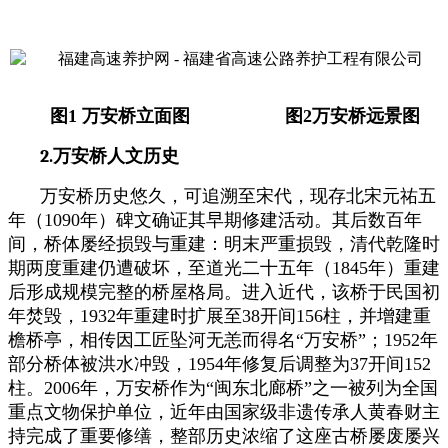
图
1
万安桥立面图
图2
万安桥远景图
2.
万安桥人文历史
万安桥历史悠久，可追溯至宋代，现存北宋元祐五
年（1090年）碑文确证其早期修建活动。其后数百年
间，桥体屡经损毁与重建：明末严重损毁，清代乾隆时
期两度重建仍遭破坏，至道光二十五年（1845年）重建
后形成规模完整的桥屋格局。进入近代，该桥于民国初
年焚毁，1932年重建时扩展至38开间156柱，并增建重
檐桥亭，相传因工匠坠河无恙而得名“万安桥”；1952年
部分桥体被洪水冲毁，1954年修复后调整为37开间152
柱。2006年，万安桥作为“闽东北廊桥”之一被列为全国
重点文物保护单位，近年由国家级非遗传承人黄春财主
持完成了重要修缮，整部历史浓缩了这座古桥屡废屡兴