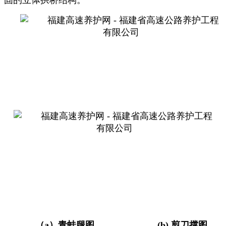
（
a
）青蛙腿图
(
b)
剪刀撑图