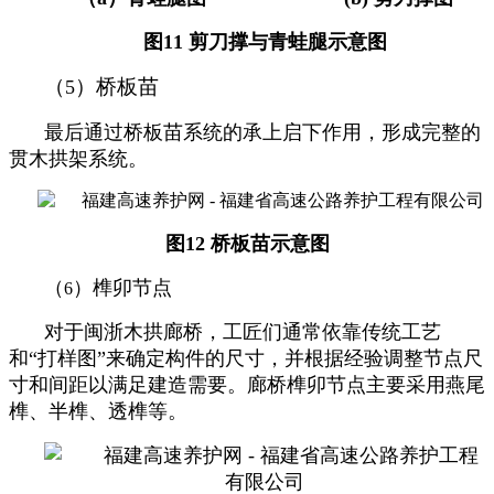
图
11
剪刀撑与青蛙腿示意图
（
）桥板苗
5
最后通过桥板苗系统的承上启下作用，形成完整的
贯木拱架系统。
图
12
桥板苗示意图
（
）榫卯节点
6
对于闽浙木拱廊桥，工匠们通常依靠传统工艺
和“打样图”来确定构件的尺寸，并根据经验调整节点尺
寸和间距以满足建造需要。廊桥榫卯节点主要采用燕尾
榫、半榫、透榫等。