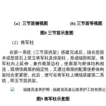
（
a
）三节苗侧视图
(
b)
三节苗等视图
图
8
三节苗示意图
（
）将军柱
2
在第一系统（三节苗拱架）搭建完成后，须在垫苗
木或垫苗石上竖立将军柱及排架柱，形成端部框架。将
军柱向上延伸，兼作廊屋边柱，使廊屋与桥体结构相
连，既增强廊屋的稳定性，又通过廊屋的配重使桥体构
架结合更紧密。此后，便可在将军柱上继续搭建第二系
统，即五节苗拱架。
图
9
将军柱示意图