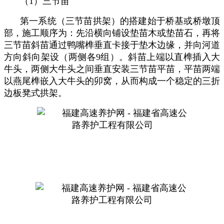
（1）三节苗
第一系统（三节苗拱架）的搭建始于桥基或桥墩顶
部，施工顺序为：先沿横向铺设垫苗木或垫苗石，再将
三节苗斜苗通过鸭嘴榫垂直卡接于垫木边缘，并向河道
方向斜向架设（两侧各
9
组）。斜苗上端以直榫插入大
牛头，两侧大牛头之间垂直安装三节苗平苗，平苗两端
以燕尾榫嵌入大牛头的卯窝，从而构成一个稳定的三折
边板凳式拱架。