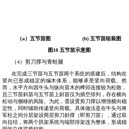
（
a
）五节苗图
(
b)
五节苗组装图
图
10
五节苗示意图
（
）剪刀撑与青蛙腿
4
在完成三节苗与五节苗两个系统的搭建后，结构在
竖向已形成稳定的编木体系，能够承受竖向荷载。然
而，水平方向因牛头与纵向苗木的榫卯连接较为松散，
且三节苗斜苗与五节苗上斜苗仅为插空排列，存在横向
松动与侧移的风险。为此，需设置剪刀撑以增强横向稳
定性，同时辅助传递竖向荷载。具体做法是在牛头与将
军柱之间分层架设两层剪刀斜撑（即剪刀苗），通过双
向拉结，将两个拱架系统与端部排架连为整体，形成稳
固的立体拱桥结构。