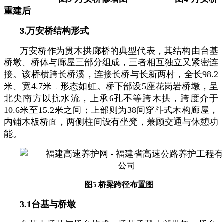
重建后
3.
万安桥结构形式
万安桥作为贯木拱廊桥的典型代表，其结构由台基
桥墩、桥体与廊屋三部分组成，三者相互独立又紧密连
接。该桥横跨长桥溪，连接长桥与长新两村，全长
98.2
米、宽
4.7
米，形态如虹。桥下部设
5
座花岗岩桥墩，呈
北尖南方以抗水流，上承
6
孔不等跨木拱，跨度介于
10.6
米至
15.2
米之间；上部则为
38
间穿斗式木构廊屋，
内铺木板桥面，两侧柱间设有坐凳，兼顾交通与休憩功
能。
图
5
桥梁跨径布置图
3.1
台基与桥墩