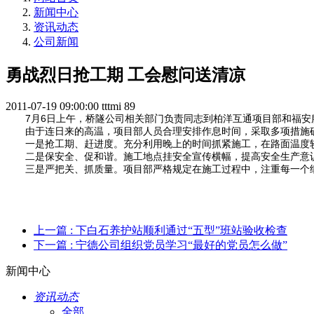
新闻中心
资讯动态
公司新闻
勇战烈日抢工期 工会慰问送清凉
2011-07-19 09:00:00
tttmi
89
7月6日上午，桥隧公司相关部门负责同志到柏洋互通项目部和福安服
由于连日来的高温，项目部人员合理安排作息时间，采取多项措施确
一是抢工期、赶进度。充分利用晚上的时间抓紧施工，在路面温度较
二是保安全、促和谐。施工地点挂安全宣传横幅，提高安全生产意识
三是严把关、抓质量。项目部严格规定在施工过程中，注重每一个细
上一篇
: 下白石养护站顺利通过“五型”班站验收检查
下一篇
: 宁德公司组织党员学习“最好的党员怎么做”
新闻中心
资讯动态
全部