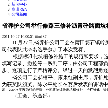
新闻中心
资讯动态
公司新闻
省养护公司举行修路王修补沥青砼路面坑
2011-10-27 10:00:51
tttmi
87
10
月
27
日
,
省养护公司工会在莆田笏石镇岭
司代表队共
35
名选手参加了本次竞赛。
根据标准化坑槽修补施工的规范和要求，
填写记录、撤控等一系列工序，由公司工程部
步、逐项进行了严格评分。经过一天的激烈角
省公司工会郝榕平、康秉红副主席，养护
为获奖队颁奖。陈永平处长在赛后发表的讲话
示，以此次竞赛为好的开端，公司将陆续推出坑槽修补、护栏维修、绿
（工会、综合部）