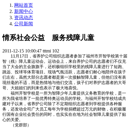
网站首页
新闻中心
资讯动态
公司新闻
情系社会公益 服务残障儿童
2011-12-15 10:00:47
tttmi
102
11月17日，省养护公司组织志愿者参加了福州市开智学校第十届
智（残）障儿童运动会。运动会上，来自养护公司的志愿者们不仅充
当了大会的主会旗旗手，还积极组织学校里的残障儿童进行了短跑、
跳远、投球等体育项目。现场气氛活跃，志愿者们耐心地陪伴在孩子
们左右，虽然大部分志愿者都是第一次接触智障儿童，但他们没有表
现丝毫的不适，而是热情地与他们交流，孩子们对养护志愿者的大哥
哥、大姐姐们的到来也表示了极大地喜悦。
福州开智学校是一所为智障少年儿童提供义务教育的学校，是一
所为我省培养了一批优秀特奥运动员的学校。与福州开智学校结成共
建对子以来，省养护公司除了不定期组织志愿者到学校提供各种服
务，还发动全司广大员工每年为学校捐赠超过万元的财物，在积极履
行国有企业社会责任的同时，也实实在在地为社会智障儿童提供了贴
心的关爱。
（党群部）