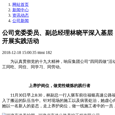
网站首页
新闻中心
资讯动态
公司新闻
公司党委委员、副总经理林晓平深入基层
开展实践活动
2018-12-18 15:00:35
tttmi
182
为认真贯彻党的十九大精神，响应集团公司
四同四做
活
“
”
工同吃、同住、同学习、同劳动。
上养护岗位，做党性锻炼的践行者
月
日早上
，林副总一行人驱车前往福银高速公路
11
30
8:30
入了搬运的队伍当中。针对现场的施工以及病害处治，她虚心
她以一名新人的姿态，走上养护岗位，做一线施工者中的一员