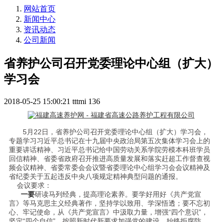
网站首页
新闻中心
资讯动态
公司新闻
省养护公司召开党委理论中心组（扩大）
学习会
2018-05-25 15:00:21
tttmi
136
5月22日，省养护公司召开党委理论中心组（扩大）学习会，
专题学习习近平总书记在十九届中央政治局第五次集体学习会上的
重要讲话精神、习近平总书记给中国劳动关系学院劳模本科班学员
回信精神、省委省政府召开推进高质量发展和落实赶超工作督查视
频会议精神、省委常委会会议暨省委理论中心组学习会会议精神及
省纪委关于五起违反中央八项规定精神典型问题的通报。
会议要求：
一要
研读马列经典，提高理论素养。要学好用好《共产党宣
言》等马克思主义经典著作，坚持学以致用、学深悟透；要不忘初
心、牢记使命，从《共产党宣言》中汲取力量，增强“四个意识”，
坚定“四个自信”，按照新时代新要求加强党的建设，始终拒腐防