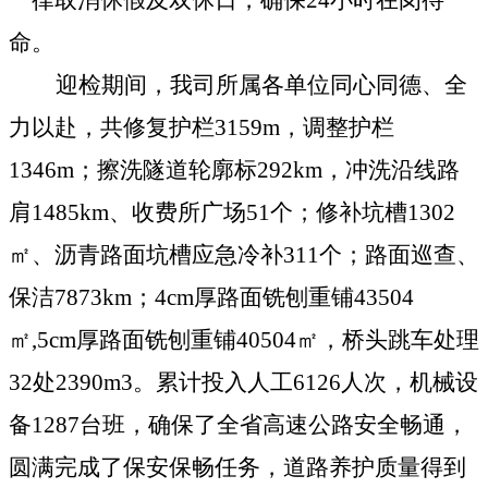
命。
迎检期间，我司所属各单位同心同德、全
力以赴，共修复护栏
3159m
，调整护栏
1346m
；擦洗隧道轮廓标
292km
，冲洗沿线路
肩
1485km
、收费所广场
51
个；修补坑槽
1302
㎡、沥青路面坑槽应急冷补
311
个；路面巡查、
保洁
7873km
；
4cm
厚路面铣刨重铺
43504
㎡
,5cm
厚路面铣刨重铺
40504
㎡，桥头跳车处理
32
处
2390m3
。累计投入人工
6126
人次，机械设
备
1287
台班，确保了全省高速公路安全畅通，
圆满完成了保安保畅任务，道路养护质量得到