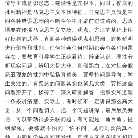
传导主流意识形态，建设性是其根本。同时，彻底的
批判精神是马克思主义本质特征，马克思主义就是在
同各种错误思潮的不断斗争中开辟前进道路的。思政
课要在传播马克思主义立场、观点、方法的基础上用
好批判的武器，直面各种错误观点和思潮，旗帜鲜明
进行剖析和批判。任何社会任何时期都会有各种问题
存在，要教育引导学生正确看待、辩证认识、理性分
析现实问题，辨明大是大非、真假黑白，在对社会假
恶丑现象的批判中弘扬真善美。要坚持问题导向，学
生关注的、有疑惑的问题其实也就几大类，要把这些
问题掰开了、揉碎了，深入研究解答，把事实和道理
一条条讲清楚。实际上，有时候不一定讲得那么高大
全，从一个问题切入，把一个问题讲深，最后触类旁
通，可以带动很多关联问题，有可能是一通百通，提
纲挈领。要练就不怕问、怕不问、见问则喜的真本
领，不能见学生提问就发怵。真理从来是在诘问和辩