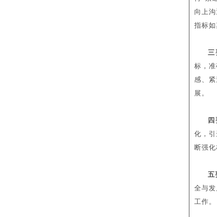
向上沟
指标如
三
标，准
感、紧
展。
四
化，引
断强化
五
全与发
工作。