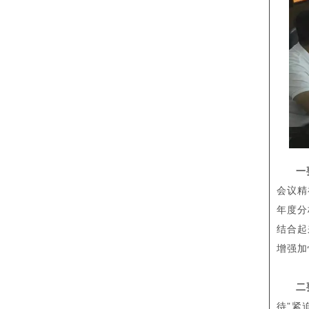
一
会议精
年度分
结合起
增强加
二
待”紧