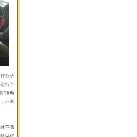
运行分析
济运行半
实”活动
入，不断
“时不我
及时做好