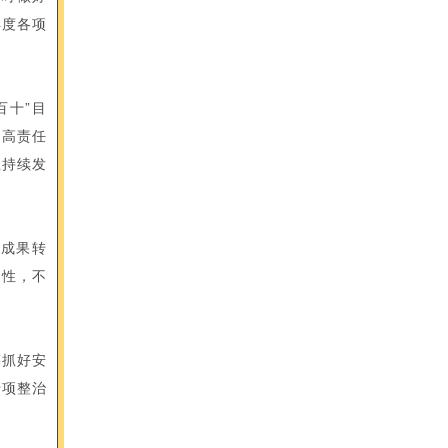
年度各项
百十”目
提高责任
业持续发
技成果转
造性，不
筹抓好安
专项整治