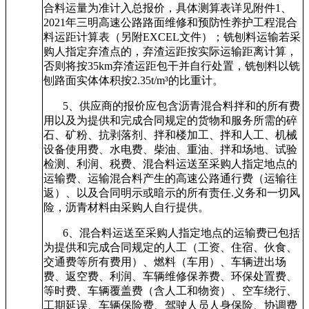
合料运量为准计入总报价，具体测算表详见附件1、
2021年三明高速公路路面维修和预防性养护工程混合
料运距计算表（另附EXCEL文件）；铣刨料运输若采
购人指定弃渣点的，弃渣运距按实际运输距离计算，
否则将按35km弃渣运距包干并自行处置，铣刨料以铣
刨路面实体体积按2.35t/m³的比重计。
5
、供应商的报价应包含沥青混合料拌和的所有费
用以及为提供和完成合同规定的货物和服务所需的碎
石、矿粉、抗剥落剂、拌和楼加工、拌和人工、机械
设备使用费、水电费、柴油、重油、拌和场地、试验
检测、利润、税费、混合料运送至采购人指定地点的
运输费、运输混合料产生的高速公路通行费（运输往
返）、以及合同明示或暗示的所有责任.义务和一切风
险，沥青材料由采购人自行提供。
6
、混合料运送至采购人指定地点的运输费已包括
为提供和完成合同规定的人工（工资、住宿、伙食、
交通费等所有费用）、燃料（车用）、车辆进出场
费、返空费、利润、车辆维修保养费、环保处置费、
等时费、车辆覆盖费（含人工和物资）、空车绕行、
工期延误、车辆保险费、驾驶人员人身保险、协调费