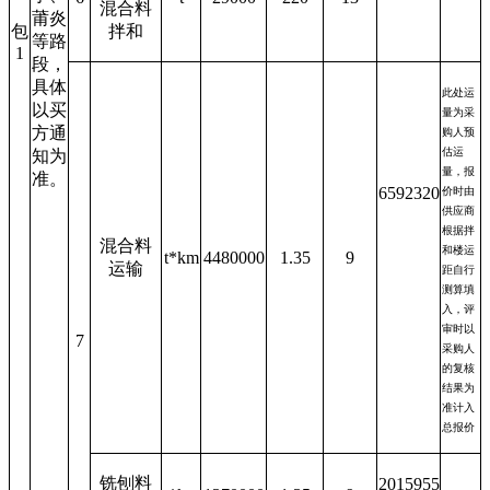
混合料
莆炎
包
拌和
等路
1
段，
具体
此处运
以买
量为采
方通
购人预
估运
知为
量，报
准。
6592320
价时由
供应商
根据拌
混合料
和楼运
t*
km
4480000
1.35
9
运输
距自行
测算填
入，评
审时以
7
采购人
的复核
结果为
准计入
总报价
铣刨料
2015955