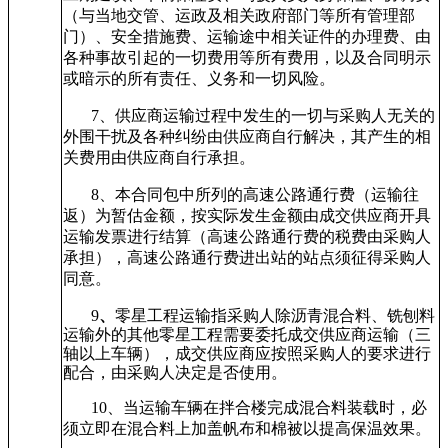
（与当地交管、运政及相关政府部门等所有管理部
门）、安全措施费、运输途中相关证件的办理费、由
各种事故引起的一切费用等所有费用，以及合同明示
或暗示的所有责任、义务和一切风险。
7
、供应商运输过程中发生的一切与采购人无关的
外围干扰及各种纠纷由供应商自行解决，其产生的相
关费用由供应商自行承担。
8
、本合同包中所列的高速公路通行费（运输往
返）为暂估金额，按实际发生金额由成交供应商开具
运输发票进行结算（高速公路通行费的税费由采购人
承担），高速公路通行费进出站的站点须征得采购人
同意。
9
、
零星工程运输指采购人除沥青混合料、铣刨料
运输外的其他零星工程需要委托成交供应商运输（三
轴以上车辆），成交供应商应按照采购人的要求进行
配合，由采购人决定是否使用。
10
、当运输车辆在拌合楼完成混合料装载时，必
须立即在混合料上加盖帆布和棉被以提高保温效果。