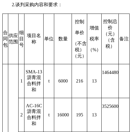
2.
谈判采购内容和要求：
控制总
控制
价
增值
合
细
单价
（元）
供应
项目名
同
目
单位
数量
税率
备注
（含
范围
称
（不含
包
号
税）
税）
（%）
（元）
SMA-13
1464480
沥青混
1
t
6000
216
13
合料拌
和
AC-16C
3525600
沥青混
2
t
16000
195
13
合料拌
和