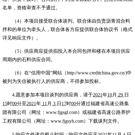
名单，资格审查不予通过。
（4）
本项目接受联合体谈判。
联合体由负责沥青混合料
拌和的单位为牵头人，联合体各方应提供联合体协议书（格式
详见响应文件）
。
（5）供应商应提供拟投入本合同包拌和楼在本项目供应
周期内的石料供应合同。
（6）在“信用中国”网站（http://www.creditchina.gov.cn/)中
被列为失信被执行人的供应商，不得参加投标。
4.
愿意参加本项目谈判的供应商，请于
2021
年
10
月
29
日
15
时
00
分
至
2021
年
11
月
3
日
17
时
00
分
通过
福建省高速公路集
团有限公司（网址：www.fjgsgl.com）或福建省高速公路养护
工程有限公司（网址：www.fjgsyh.com）下载谈判文件
。
5.
响应文件递交截止时间：响应文件应于
2021
年11月 4 日