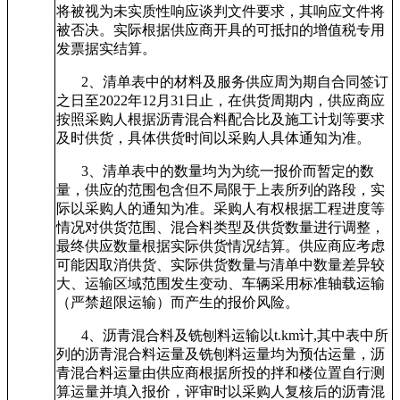
将被视为未实质性响应谈判文件要求，其响应文件将
被否决。实际根据供应商开具的可抵扣的增值税专用
发票据实结算。
2
、清单表中的材料及服务供应周为期自合同签订
之日至2022年12月31日止，在供货周期内，供应商应
按照采购人根据沥青混合料配合比及施工计划等要求
及时供货，具体供货时间以采购人具体通知为准。
3
、清单表中的数量均为为统一报价而暂定的数
量，供应的范围包含但不局限于上表所列的路段，实
际以采购人的通知为准。采购人有权根据工程进度等
情况对供货范围、混合料类型及供货数量进行调整，
最终供应数量根据实际供货情况结算。供应商应考虑
可能因取消供货、实际供货数量与清单中数量差异较
大、运输区域范围发生变动、车辆采用标准轴载运输
（严禁超限运输）而产生的报价风险。
4
、沥青混合料及铣刨料运输以t.km计,其中表中所
列的沥青混合料运量及铣刨料运量均为预估运量，沥
青混合料运量由供应商根据所投的拌和楼位置自行测
算运量并填入报价，评审时以采购人复核后的沥青混