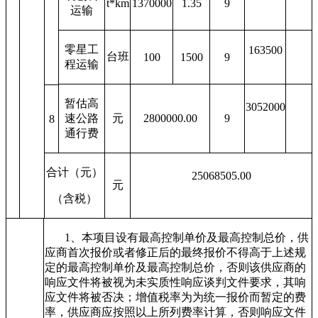
t*
km
1370000
1.35
9
运输
零星工
163500
台班
100
1500
9
程运输
暂估高
3052000
速公路
元
2800000.00
9
8
通行费
合计（元）
25068505.00
元
（含税）
1
、本项目设有最高控制单价及最高控制总价，供
应商首次报价或者修正后的最终报价不得高于上述规
定的最高控制单价及最高控制总价，否则该供应商的
响应文件将被视为未实质性响应谈判文件要求，其响
应文件将被否决；增值税率为为统一报价而暂定的费
率，供应商应按照以上所列费率计算，否则响应文件