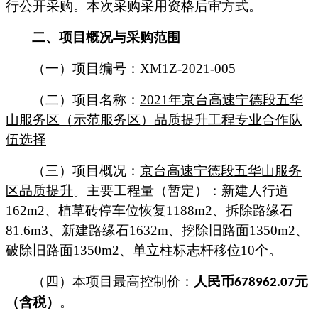
行公开
采购
。本次
采购
采用资格后审方式。
二、项目概况与
采购
范围
（一）
项目
编号：
XM1Z-2021-005
（二）项目
名称：
2021
年京台高速宁德段五华
山服务区（示范服务区）品质提升工程专业合作队
伍选择
（三）项目
概况
：
京台高速宁德段五华山服务
区品质提升
。
主要工程量（暂定）：
新建人行道
1
62
m
2
、植草砖停车位恢复
1
188
m
2
、拆除路缘石
8
1.6
m
3
、新建路缘石
1
632
m
、挖除旧路面
1
350
m
2
、
破除旧路面
1
350
m
2
、单立柱标志杆移位
1
0
个
。
（四）本项目
最高控制价：
人民币
元
678962.07
（含税）
。