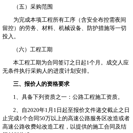
（
五
）
采购
范围
为完成本项工程所有工序（含安全布控需夜间
留控）的劳务、材料、机械设备、防护措施等一切
投入。
（
六
）工程工期
本工程工期为
合同签订之日
起
1
个月
。
成交人
应
无条件执行
采购人
的进度计划安排。
三、
报价人
的资格要求
1
、具备下列资质之一：
公路工程施工
资质。
2
、自
20
20
年
1
月
1
日起至报价文件递交截止之日
止
完成
1
个合同
50
万
以上的
高速公路服务区改造或者
高速公路收费站改造工程
，以提供的施工合同
及结