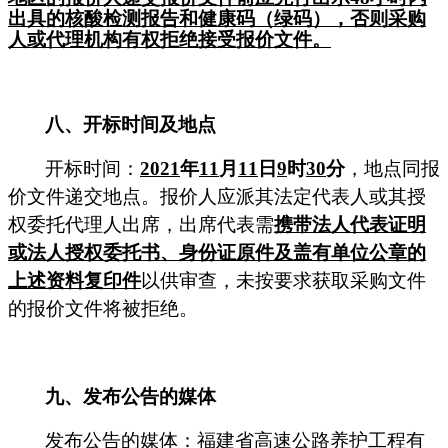
出具的核酸检测报告和健康码（绿码），否则采购
人或代理机构有权拒绝接受报价文件。
八
、
开标时间
及地点
开标时间
：
2021
年
1
1
月
11
日
9
时
30
分
，地点同
报
价文件
递交地点。
报价人
应派其法定代表人或其授
权委托代理人出席，出席代表需
携带法人代表证明
或法人授权委托书、身份证原件及盖有单位公章的
上述资料复印件
以供审查，未按要求获取
采购文件
的
报价文件
将被拒绝。
九
、发布公告的媒体
发布公告的媒体：
福建省高速公路养护工程有