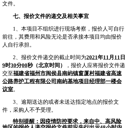
文件。
七
、
报价文件
的递交及相关事宜
1
、本项目不组织进行现场考察，
报价人
可自行
前往，其费用和风险无论是否承接本项目均由
报价
人
自行承担。
2
、
报价文件
递交的截止时间为
2021
年
1
1
月
11
日
9
时
30
分
00
秒（北京时间）
，
报价人
应将
报价文件
递
交至
福建省福州市闽侯县南屿镇窗厦村福建省高速
公路养护工程有限公司南屿基地项目经理部一楼会
议室
。
3
、逾期送达的或者未送达指定地点的
报价文
件
，
采购人
不予受理。
特别提醒：因疫情防控要求，来自中、高风险
地区的报价人递交报价文件前应先行出示
48小时内