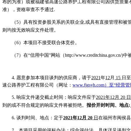
布的为准）或被福建省高速公路养护工程有限公司因供货质量
准），资格审查不予通过.
（5）
具有投资参股关系的关联企业,或具有直接管理和被
则均按无效响应文件处理。
（6）本项目不接受联合体竞价。
（7）在“信用中国”网站（http://www.creditchina.
4.
愿意参加本项目谈判的供应商，请于
2021
年
12
月
15
日至
速公路养护工程有限公司（网址：
www.fjgsyh.com）至
5.
响应文件递交截止时间：响应文件应于
2021
年12月 20 日
到的或不符合规定的响应文件将被拒绝。
报价开封时间、地点:
6.
谈判时间、地点：定于
2021
年
12
月
20
日
在
福州市闽侯县
7
、
本项目采用的评标办法：
综合评估法，具体详见谈判文