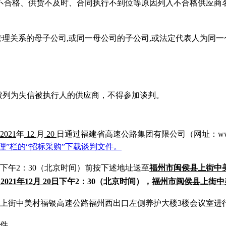
不合格、供货不及时、合同执行不到位等原因列入不合格供应商
管理关系的母子公司,或同一母公司的子公司,或法定代表人为同
gov.cn/)中被列为失信被执行人的供应商，不得参加谈判。
2021
年
12
月
20
日
通过
福建省高速公路集团有限公司（网址：www.
“经营管理”栏的“招标采购”下载谈判文件。
下午2：30（北京时间）前按下述地址送至
福州市闽侯县上街中
2021
年12月 20日
下午2：30（北京时间），
福州市闽侯县上街中
上街中美村福银高速公路福州西出口左侧养护大楼
3
楼会议室进
件
。