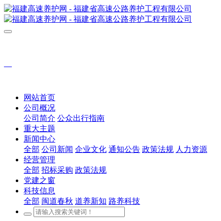
网站首页
公司概况
公司简介
公众出行指南
重大主题
新闻中心
全部
公司新闻
企业文化
通知公告
政策法规
人力资源
经营管理
全部
招标采购
政策法规
党建之窗
科技信息
全部
闽道春秋
道养新知
路养科技