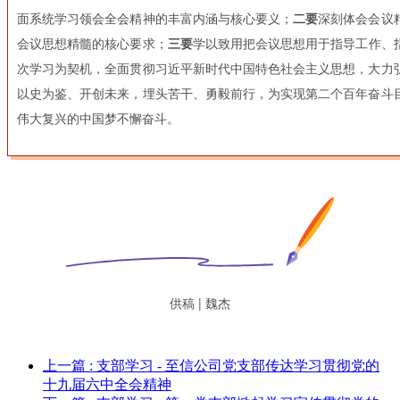
面系统学习领会全会精神的丰富内涵与核心要义；
二
要
深刻体会会议
会议思想精髓的核心要求；
三
要
学以致用把会议思想用于指导工作、
次学习为契机，全面贯彻习近平新时代中国特色社会主义思想，大力
以史为鉴、开创未来，埋头苦干、勇毅前行，为实现第二个百年奋斗
伟大复兴的中国梦不懈奋斗。
供稿 | 魏杰
上一篇
: 支部学习 - 至信公司党支部传达学习贯彻党的
十九届六中全会精神