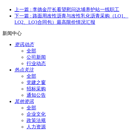
上一篇
: 李德金厅长看望慰问达埔养护站一线职工
下一篇
: 路面用改性沥青与改性乳化沥青采购（LQ1、
LQ2、LQ3合同包）最高限价情况汇报
新闻中心
资讯动态
全部
公司新闻
行业动态
热点关注
全部
党建之窗
招标采购
通知公告
其他资讯
全部
企业文化
政策法规
人力资源