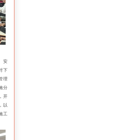
、安
对下
管理
施分
，开
，以
施工