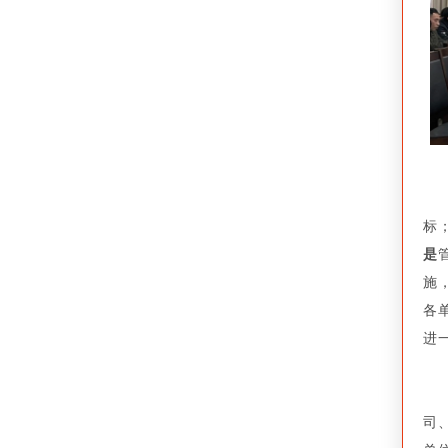
标
是
施
各
进
司