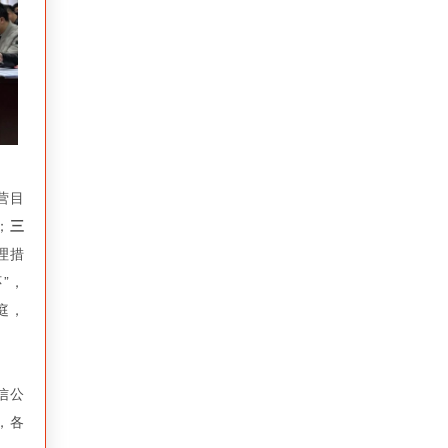
营目
；
三
理措
”，
庭，
信公
，各