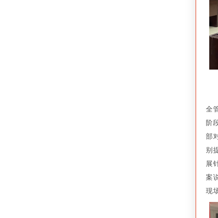
全
阶
部
别
展
案
现