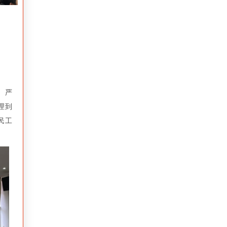
、严
理到
民工