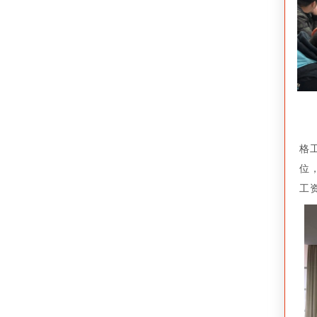
格
位
工