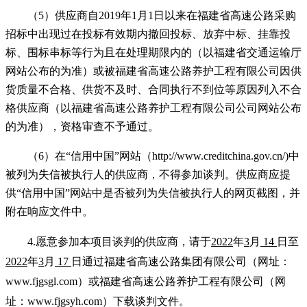
（
5
）供应商自
2019年1月1日以来在福建省高速公路采购
招标中出现过在投标有效期内撤回投标、放弃中标、挂靠投
标、围标串标等行为且在处理期限内的（以福建省交通运输厅
网站公布的为准）或被福建省高速公路养护工程有限公司因供
货质量不合格、供货不及时、合同执行不到位等原因列入不合
格供应商（以福建省高速公路养护工程有限公司公司网站公布
的为准），资格审查不予通过。
（
6
）在
“信用中国”网站（http://www.creditchina.gov.cn/)中
被列为失信被执行人的供应商，不得参加谈判。供应商应提
供“信用中国”网站中是否被列为失信被执行人的网页截图，并
附在响应文件中。
4.
愿意参加本项目谈判的供应商，请
于
2022
年
3
月
14
日至
202
2
年
3
月
17
日
通过
福建省高速公路集团有限公司（网址：
www.fjgsgl.com）或福建省高速公路养护工程有限公司（网
址：www.fjgsyh.com）下载谈判文件
。