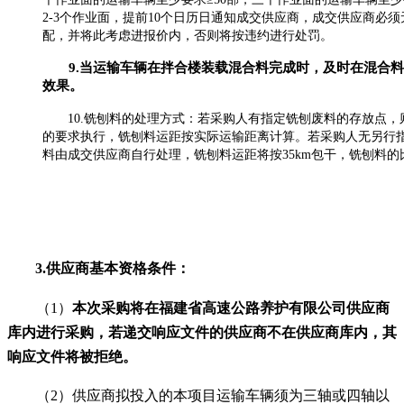
2-3个作业面，提前10个日历日通知成交供应商，成交供应商必
配，并将此考虑进报价内，否则将按违约进行处罚。
9.
当运输车辆在拌合楼装载混合料完成时，
及时
在混合料
效果。
1
0.
铣刨料的处理方式：若采购人有指定铣刨废料的
存放点
，
的要求执行，铣刨料运距按实际运输距离计算。若采购人无另行
料由成交供应商自行处理，铣刨料运距将按
35km包干，铣刨料的比
3.
供应商基本资格条件：
（
1）
本次采购将在福建省高速公路养护有限公司供应商
库内进行采购，若递交响应文件的供应商不在供应商库内，其
响应文件将被拒绝。
（
2
）供应商拟投入的本项目运输车辆须为
三轴或四轴以