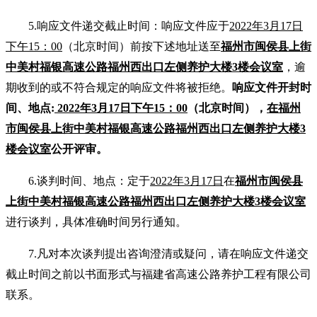
5.响应文件递交截止时间：响应文件应于
2022年
3
月
17
日
下
午
15
：
00
（北京时间）前按下述地址送至
福州市闽侯县上街
中美村福银高速公路福州西出口左侧养护大楼
3楼会议室
，逾
期收到的或不符合规定的响应文件将被拒绝。
响应文件
开封时
间、地点
:
2022年
3
月
17
日
下
午
15
：
0
0
（北京时间），
在福州
市闽侯县上街中美村福银高速公路福州西出口左侧养护大楼
3
楼会议室
公开评审。
6.
谈判时间、地点：定于
2022年
3
月
17
日
在
福州市闽侯县
上街中美村福银高速公路福州西出口左侧养护大楼
3楼会议室
进行谈判，具体准确时
间另行通知。
7.凡对本次谈判提出咨询澄清或疑问，请在响应文件递交
截止时间
之前
以书面形式与福建省高速公路养护工程有限公司
联系。