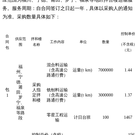
务。服务周期：自合同签订之日起一年，具体以采购人的通知
为准。采购数量具体如下：
控制单
合
供应范
拌和楼
同
工作内容
单位
数量
（
不
含税
围
名称
包
（元）
混合料运输
福
（
含高速公
运量
(t·km)
7000
000
1.44
州、
路通行费
）
宁
德、
采购
莆
包
人指
铣刨料运输
田、
定拌
（
含高速公
运量
(t·km)
3000
000
1.37
1
罗
和楼
路通行费
）
宁、
福泉
等路
零星工程运
计日台班
100
1467
段
输
控制总价（含税）
15