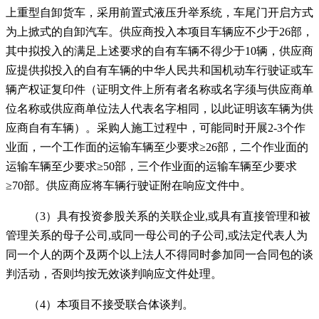
上重型自卸货车，采用前置式液压升举系统，车尾门开启方式
为上掀式的自卸汽车
。
供应商投入本项目车辆应不少于
26部，
其中拟投入的满足上述要求的自有车辆不得少于
10辆
，供应商
应提供拟投入的自有车辆的中华人民共和国机动车行驶证或车
辆产权证复印件（证明文件上所有者名称或名字须与供应商单
位名称或供应商单位法人代表名字相同，以此证明该车辆为供
应商自有车辆）。
采购人施工过程中，可能同时开展
2-3个作
业面，一个工作面的运输车辆至少要求≥26部，二个作业面的
运输车辆至少要求≥50部，三个作业面的运输车辆至少要求
≥70部
。
供应商应将车辆行驶证附在响应文件中。
（
3
）具有投资参股关系的关联企业
,或具有直接管理和被
管理关系的母子公司,或同一母公司的子公司,或法定代表人为
同一个人的两个及两个以上法人不得同时参加
同一合同包
的谈
判活动，否则均按无效谈判响应文件处理。
（
4
）本项目不接受联合体
谈判
。