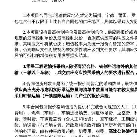
1
.
本项目合同包
1运输供应地点暂定为福州、宁德、
莆田、
罗
包包含但不仅限于上述各自合同包的供应地区，具体以采购人实
2
.
本项目设有最高控制单价及最高控制总价，供应商报价或
规
定的最高控制单价及最高控制总价，否则该供应商的响应文件
求，其响应文件将被否决；增值税率为为统一报价而暂定的费率
算，否则响应文件将被视为未实质性响应谈判文件要求，其响应
具的可抵扣的增值税专用发票据实结算。
3
.零星工程运输指采购人除沥青混合料、铣刨料运输外的其
输（三轴以上车辆），成交供应商应按照采购人的要求进行配合
4.
合同包所列数量是为了统一报价而暂定的采购数量，最终
供应商应充分考虑因实际承运数量与清单中数量可能存在较大差
采用轴载运输（严禁超限运输）而产生的报价风险。
5.本合同包所报价格均包括为提供和完成合同规定的人工（
费用）
、
燃料（车用）、车辆进出场费
、
调度转场费
、返空费、
费、等时费、车辆覆盖费（含人工和物资）、空车绕行、工期延
险、协调费（与当地交管、运政及相关政府部门等所有管理部门
件的办理费、由各种事故引起的一切费用、税费、
高速公路通行