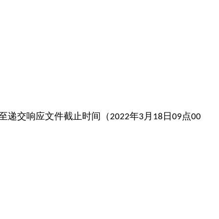
至递交响应文件截止时间（
年
月
日
点
2022
3
18
09
00