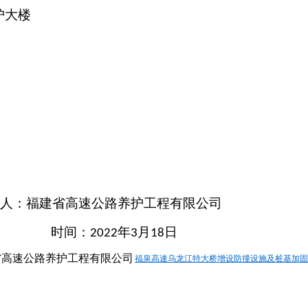
护大楼
速公路养护工程有限公司
时间：
年
月
日
2022
3
18
福泉高速乌龙江特大桥增设防撞设施及桩基加固工