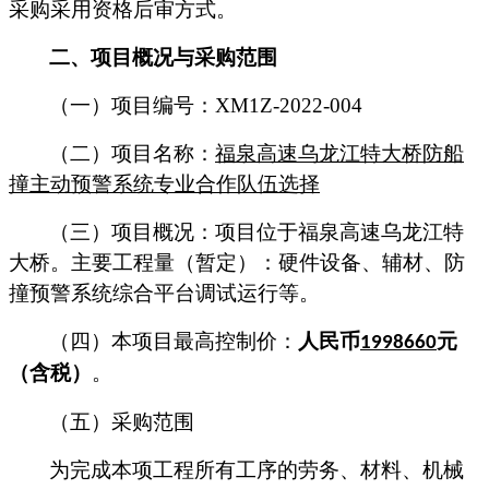
采购
采用资格后审方式。
二、项目概况与
采购
范围
（一）
项目
编号：
XM1Z-2022-004
（二）项目
名称：
福泉高速乌龙江特大桥防船
撞主动预警系统专业合作队伍选择
（三）项目
概况
：项目位于福泉高速乌龙江特
大桥。
主要工程量（暂定）：
硬件设备、辅材、防
撞预警系统综合平台调试运行等
。
（四）本项目
最高控制价：
人民币
元
1998660
（含税）
。
（
五
）
采购
范围
为完成本项工程所有工序的劳务、材料、机械