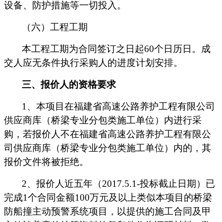
设备、防护措施等一切投入。
（
六
）工程工期
本工程工期为
合同签订之日
起
60
个日历日
。
成
交人
应无条件执行
采购人
的进度计划安排。
三、
报价人
的资格要求
1
、
本项目在福建省高速公路养护工程有限公司
供应商库（桥梁专业分包类施工单位）内进行采
购，若报价人不在福建省高速公路养护工程有限公
司供应商库（桥梁专业分包类施工单位）内的，其
报价文件将被拒绝。
2
、报价人近五年（
201
7
.
5
.1-
投标截止日期）已
完成
1
个合同金额
1
0
0
万元及以上类似本项目的桥梁
防船撞主动预警系统项目，以提供的施工合同及甲