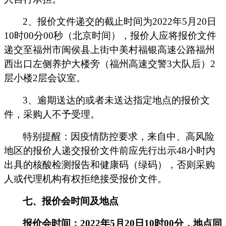
2
、报价文件递交的截止时间为
2022
年
5
月
20
日
10
时
00
分
00
秒（北京时间），报价人应将报价文件
递交至福州市闽侯县上街中美村福银高速公路福州
西出口左侧养护大楼旁（福州高速交警
3
大队后）
2
层小楼
2
层会议室。
3
、逾期送达的或者未送达指定地点的报价文
件，采购人不予受理。
特别提醒：因疫情防控要求，来自中、高风险
地区的报价人递交报价文件前应先行出示
48
小时内
出具的核酸检测报告和健康码（绿码），否则采购
人或代理机构有权拒绝接受报价文件。
七、报价会时间及地点
报价会时间：
2022
年
5
月
20
日
10
时
00
分，地点同