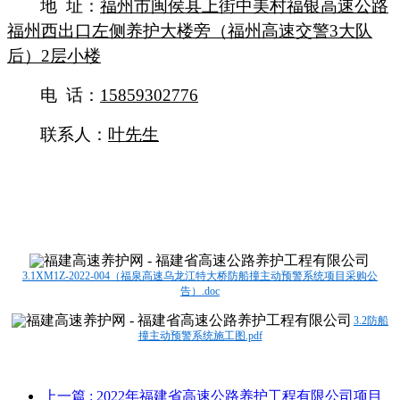
地
址：
福州市闽侯县上街中美村福银高速公路
福州西出口左侧养护大楼旁（福州高速交警
3
大队
后）
2
层小楼
电
话：
15859302776
联系人：
叶
先生
3.1XM1Z-2022-004（福泉高速乌龙江特大桥防船撞主动预警系统项目采购公
告）.doc
3.2防船
撞主动预警系统施工图.pdf
上一篇
: 2022年福建省高速公路养护工程有限公司项目