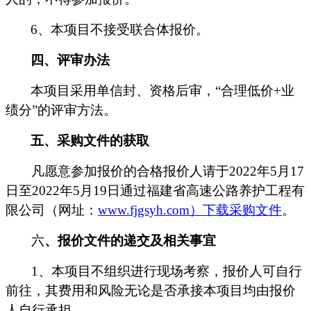
6
、本项目不接受联合体报价。
四、评审办法
本项目采用单信封、资格后审，
“合理低价
+
业
绩分”的评审方法。
五
、
采购文件
的获取
凡愿意参加报价的合格报价人请于
2022
年
5
月
17
日至
2022
年
5
月
19
日通过福建省高速公路养护工程有
限公司（网址：
www.fjgsyh.com
）下载采购文件
。
六
、
报价文件
的递交及相关事宜
1
、本项目不组织进行现场考察，报价人可自行
前往，其费用和风险无论是否承接本项目均由报价
人自行承担。