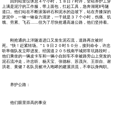
回到站里仅休息４个小时，１８日７时许，全站养护工穿
上满是泥泞的工作服，带上面包，扛起工具，急奔湖尾Ⅱ号隧
道口。他们站在不断滚落碎石和泥水的边坡下，站在齐膝深的
淤泥中，一锹一锹奋力清淤，一干就是３７个小时，伤痛、饥
饿、劳累、飞石……但为了尽快抢通高速公路，他们坚持着。
刚抢通的上洋隧道进口又发生泥石流，道路再次被封
死。“快！赶紧转场。”１９日２０时５０分，接到命令，许忠
听率领队友立即进发。经国道２０５线南平城郊常坑路段时，
他们乘坐的一辆皮卡车和一辆小自卸车不幸被路旁山上突发的
泥石流冲走，许忠听、杨天宝、张德标、苏茂兴、王崇自、谢
洪老、黄健７名队员被冲入咆哮的建溪洪流，不幸以身殉职。
养护公路：
他们眼里崇高的事业