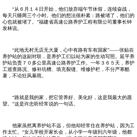
“从６月１４日开始，他们放弃端午节休假，连续奋战，
每天只睡两三个小时。他们的想法很朴素：路被堵了，他们的
心也就被堵了。”福建省高速公路养护工程有限公司董事长钟
发林说。
“此地无村无店无大厦，心中有路有车有国家”——张贴在
养护站的这副对联，是养护工们以站为家的生动写照。延平养
护站负责７０多公里高速公路养护工作。一年３６５天，养护
工巡查路况、修补坑槽、填充裂缝、维修护栏，不分严寒酷
暑，不论狂风暴雨。
“路就是我的家，把它管养好、美化好，这是我最大的愿
望。”这是许忠听经常说的一句话。
他家虽然离养护站不远，但他却经常住在养护站，因为工
作太忙。“女儿学校开家长会，从小学一年级到六年级，他都