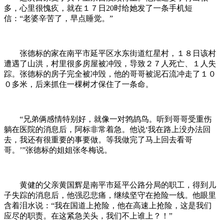
多，心里很愧疚，就在１７日20时给她发了一条手机短
信：“老婆辛苦了，早点睡觉。”
张德标的家在南平市延平区水东街道红星村，１８日该村
遭遇了山洪，村里很多房屋被冲毁，导致２７人死亡、１人失
踪。张德标的房子完全被冲毁，他的哥哥被泥石流冲走了１０
０多米，后来抓住一棵树才保住了一条命。
“兄弟俩感情特别好，就像一对鹁鸪鸟。听到哥哥受重伤
躺在医院的消息后，阿标非常着急。他说‘我在路上没办法回
去，我还有很重要的事要做。等我做完了马上回去看哥
哥。’”张德标的姐姐张冬梅说。
黄健的父亲黄国辉是南平市延平公路分局的职工，得到儿
子失踪的消息后，他强忍悲痛，继续坚守在抢险一线。他眼里
含着泪水说：“我在国道上抢险，他在高速上抢险，这是我们
应尽的职责。在这紧急关头，我们不上谁上？！”