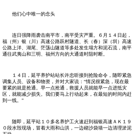
他们心中唯一的念头
连日强降雨袭击南平市，南平受灾严重。６月１４日起，
福（州）银（川）高速公路跃村隧道、长（春）深（圳）高速
公路上洋、湖尾、茫荡山隧道等多处发生塌方和泥石流，南平
通往武夷山和三明、福州方向的大通道时阻时断。
１４日，延平养护站站长许忠听接到抢险命令，随即紧急
调集人员、设备和物资，并对大家说：“情况很紧急，现在最
要紧的就是抢通。早一点抢通，救援人员就能早一点进抵灾
区，就能减少损失。我们要马上行动起来，在最短的时间内赶
到一线。”
随即，延平站１０多名养护工火速赶到福银高速ＡＫ１９
０段水毁现场，冒着大雨和山洪，一边砌沙袋墙一边清理淤泥