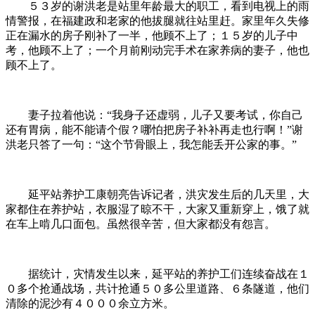
５３岁的谢洪老是站里年龄最大的职工，看到电视上的雨
情警报，在福建政和老家的他拔腿就往站里赶。家里年久失修
正在漏水的房子刚补了一半，他顾不上了；１５岁的儿子中
考，他顾不上了；一个月前刚动完手术在家养病的妻子，他也
顾不上了。
妻子拉着他说：“我身子还虚弱，儿子又要考试，你自己
还有胃病，能不能请个假？哪怕把房子补补再走也行啊！”谢
洪老只答了一句：“这个节骨眼上，我怎能丢开公家的事。”
延平站养护工康朝亮告诉记者，洪灾发生后的几天里，大
家都住在养护站，衣服湿了晾不干，大家又重新穿上，饿了就
在车上啃几口面包。虽然很辛苦，但大家都没有怨言。
据统计，灾情发生以来，延平站的养护工们连续奋战在１
０多个抢通战场，共计抢通５０多公里道路、６条隧道，他们
清除的泥沙有４０００余立方米。