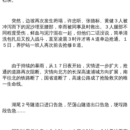
石块。
突然，边坡再次发生坍塌，许忠听、张德标、黄健３人被
冲泻而下的泥沙埋至腰部，幸而被同事及时救出。３人腿部不
同程度受伤，鲜血与泥泞混在一起，但他们二话没说，简单清
洗包扎后又投入战斗，直至凌晨３时许才将Ａ道单边抢通。１
５日，养护站一班人再次前去抢修Ｂ道。
由于持续的暴雨，从１７日夜开始，灾情进一步扩大，抢
通的道路再次阻断。灾情向北方的长深高速浦城方向扩展，南
平往北的铁路断了，国省道断了，高速公路成了抢险救灾的唯
一生命线。
湖尾２号隧道口进口告急，茫荡山隧道出口告急，埂埕路
段告急……