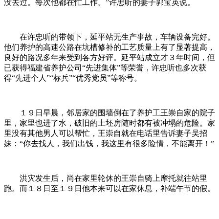
没去过。每次他都在忙工作。”许忠听的妻子郭宝英说。
在许忠听的带领下，延平站无生产事故，车辆设备完好。
他们养护的高速公路在坑槽修补的工艺质量上有了显著提高，
良好的路况多年来受到各方好评。延平站成立才３年时间，但
已获得福建省养护公司“先进集体”等荣誉，许忠听也多次获
得“先进个人”“标兵”“优秀党员”等称号。
１９日早晨，邻居家的围墙倒在了养护工王崇自家的院子
里，家里也进了水，破旧的土坯房随时都有被冲塌的危险。家
里没有其他男人可以帮忙，王崇自就在电话里告诉妻子吴招
妹：“你去找人，我们出钱，我这里有很多险情，不能离开！”
洪灾发生后，尚在家里轮休的王崇自骑上摩托就往站里
跑。而１８日至１９日他本来可以在家休息，补端午节的假。