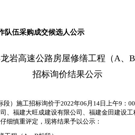
协作队伍采购成交候选人公示
2年龙岩高速公路房屋修缮工程（A、
招标询价结果公示
B标段）施工招标询价
于
202
2
年
06
月
14
日上午
9
：
0
公司、福建大旺成建设有限公司、福建金田建设工
组仔细慎重评定，现将结果予以公示：