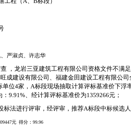
修缮工程（A、B标段）
8号
飞、
严淑贞、许志华
审查
，龙岩三亚建筑工程有限公司资格文件不满足
大旺成建设有限公司、福建金田建设工程有限公司
标单位
4
家，
A标段现场抽取计算评标基准价下浮
：9.
91
%、经计算评标基准价为
1359266
元；
投标法进行评审，经评审，推荐
A标段中标候选
09447
元
得分：
99.96