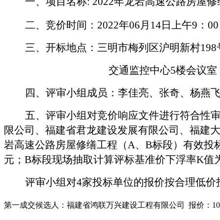
一、项目名称
:
2022年龙岩高速公路房屋
二、竞价时间：
202
2
年
06
月
14
日上午
9
：
00
三、开标地点：三明市梅列区沪明新村
19
交通监控中心
5楼会议室
四、评审小组成员：李佳亮、张奇、杨燕
五、评审小组对竞价响应文件进行符合性
限公司、福建省君龙建设发展有限公司、福建
岩高速公路房屋修缮工程（A、B标段）有效投
元；
B标段现场抽取计算评标基准价下浮率K值为
评审小组对
4
家投标单位的报价按合理低价
第一成交候选人：福建省鸿联万兴建设工程有限公司
报价：
10