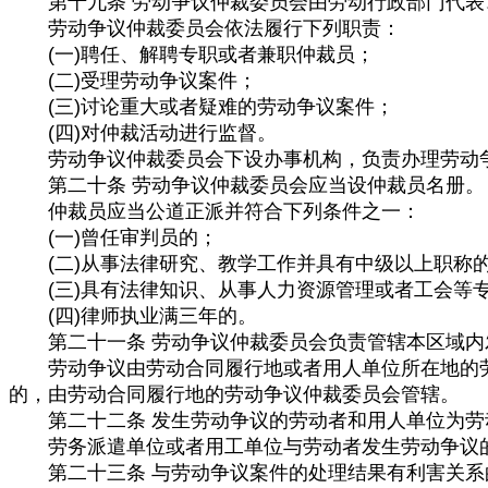
第十九条 劳动争议仲裁委员会由劳动行政部门代表
劳动争议仲裁委员会依法履行下列职责：
(一)聘任、解聘专职或者兼职仲裁员；
(二)受理劳动争议案件；
(三)讨论重大或者疑难的劳动争议案件；
(四)对仲裁活动进行监督。
劳动争议仲裁委员会下设办事机构，负责办理劳动争
第二十条 劳动争议仲裁委员会应当设仲裁员名册。
仲裁员应当公道正派并符合下列条件之一：
(一)曾任审判员的；
(二)从事法律研究、教学工作并具有中级以上职称
(三)具有法律知识、从事人力资源管理或者工会等
(四)律师执业满三年的。
第二十一条 劳动争议仲裁委员会负责管辖本区域内
劳动争议由劳动合同履行地或者用人单位所在地的劳
的，由劳动合同履行地的劳动争议仲裁委员会管辖。
第二十二条 发生劳动争议的劳动者和用人单位为劳
劳务派遣单位或者用工单位与劳动者发生劳动争议的
第二十三条 与劳动争议案件的处理结果有利害关系