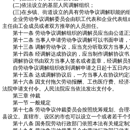
(二)依法设立的基层人民调解组织；
(三)在乡镇、街道设立的具有劳动争议调解职能的
企业劳动争议调解委员会由职工代表和企业代表组成
主任由工会成员或者双方推举的人员担任。
第十一条 劳动争议调解组织的调解员应当由公道正
第十二条 当事人申请劳动争议调解可以书面申请，也
第十三条 调解劳动争议，应当充分听取双方当事人
第十四条 经调解达成协议的，应当制作调解协议书
调解协议书由双方当事人签名或者盖章，经调解员签
自劳动争议调解组织收到调解申请之日起十五日内未
第十五条 达成调解协议后，一方当事人在协议约定
第十六条 因支付拖欠劳动报酬、工伤医疗费、经济补
法院申请支付令。人民法院应当依法发出支付令。
第三章 仲裁
第一节 一般规定
第十七条 劳动争议仲裁委员会按照统筹规划、合理布
县设立。直辖市、设区的市也可以设立一个或者若干个
第十八条 国务院劳动行政部门依照本法有关规定制