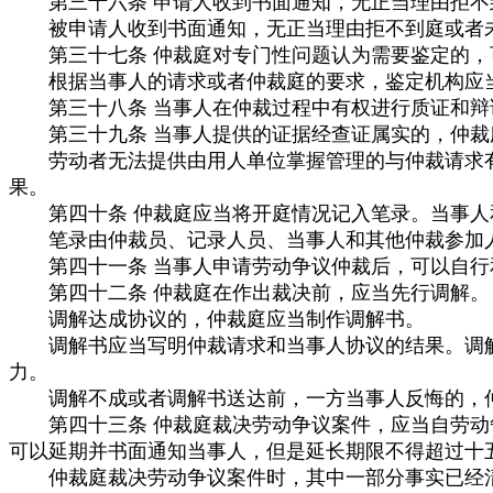
第三十六条 申请人收到书面通知，无正当理由拒不
被申请人收到书面通知，无正当理由拒不到庭或者未
第三十七条 仲裁庭对专门性问题认为需要鉴定的，可
根据当事人的请求或者仲裁庭的要求，鉴定机构应当
第三十八条 当事人在仲裁过程中有权进行质证和辩
第三十九条 当事人提供的证据经查证属实的，仲裁
劳动者无法提供由用人单位掌握管理的与仲裁请求有
果。
第四十条 仲裁庭应当将开庭情况记入笔录。当事人和
笔录由仲裁员、记录人员、当事人和其他仲裁参加
第四十一条 当事人申请劳动争议仲裁后，可以自行
第四十二条 仲裁庭在作出裁决前，应当先行调解。
调解达成协议的，仲裁庭应当制作调解书。
调解书应当写明仲裁请求和当事人协议的结果。调解
力。
调解不成或者调解书送达前，一方当事人反悔的，仲
第四十三条 仲裁庭裁决劳动争议案件，应当自劳动争
可以延期并书面通知当事人，但是延长期限不得超过十
仲裁庭裁决劳动争议案件时，其中一部分事实已经清