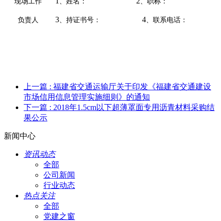
1
2
现场工作
、姓名：
、职称：
3
4
负责人
、持证书号：
、联系电话：
上一篇
: 福建省交通运输厅关于印发《福建省交通建设
市场信用信息管理实施细则》的通知
下一篇
: 2018年1.5cm以下超薄罩面专用沥青材料采购结
果公示
新闻中心
资讯动态
全部
公司新闻
行业动态
热点关注
全部
党建之窗