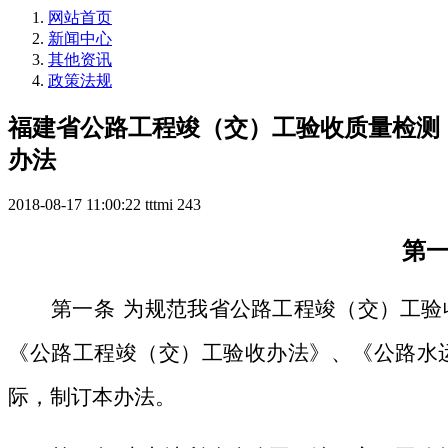
网站首页
新闻中心
其他资讯
政策法规
福建省公路工程竣（交）工验收质量检测
办法
2018-08-17 11:00:22
tttmi
243
第
第一条
为规范我省公路工程竣（交）工验
《公路工程竣（交）工验收办法》、《公路水
际，制订本办法。