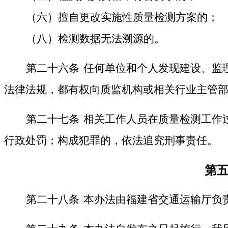
（六）擅自更改实施性质量检测方案的；
（八）检测数据无法溯源的。
第二十六条
任何单位和个人发现建设、监
法律法规，都有权向质监机构或相关行业主管
第二十七条
相关工作人员在质量检测工作
行政处罚；构成犯罪的，依法追究刑事责任。
第
第二十八条
本办法由福建省交通运输厅负