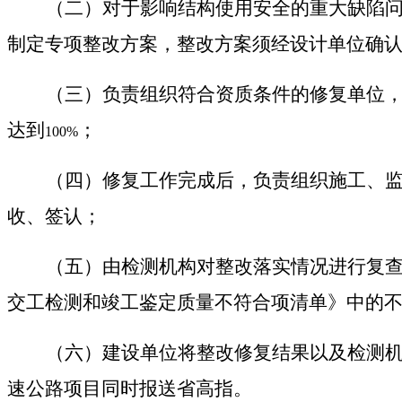
（二）对于影响结构使用安全的重大缺陷
制定专项整改方案，整改方案须经设计单位确
（三）负责组织符合资质条件的修复单位
达到
；
100%
（四）修复工作完成后，负责组织施工、
收、签认；
（五）由
检测机构对整改落实情况进行复
交工检测和竣工鉴定质量不符合项清单》中的
（六）建设单位将
整改修复结果以及检测
速公路项目同时报送省高指。