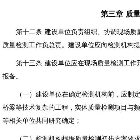
第三章
质
第十二条
建设单位负责组织、协调现场质
质量检测工作负总责。建设单位应向检测机构
第十三条
建设单位应在现场质量检测工作
报备。
（一）建设单位在确定检测机构前，应
制
桥梁等技术复杂的工程，实体质量检测项目与
等相关单位共同研究确定；
（二）检测机构根据
质量检测初步方案要