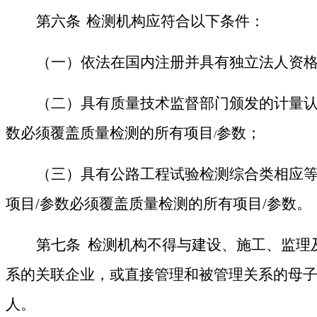
第六条
检测机构应符合以下条件：
（一）依法在国内注册并具有独立法人资
（二）具有质量技术监督部门颁发的计量
数必须覆盖质量检测的所有项目
参数；
/
（三）具有公路工程试验检测综合类相应
项目
/
参数必须覆盖质量检测的所有项目
/
参数。
第七条
检测机构不得与建设、施工、监理
系的关联企业，或直接管理和被管理关系的母
人。