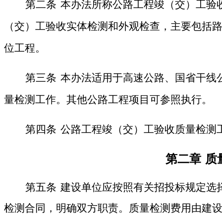
第二条
本办法所称公路工程竣（交）工验
（交）工验收实体检测和外观检查，主要包括
位工程。
第三条
本办法适用于高速公路、国省干线
量检测工作。其他公路工程项目可参照执行。
第四条
公路工程竣（交）工验收质量检测
第二章
质
第五条
建设单位应按照有关招投标规定选
检测合同，明确双方职责。
质量检测费用由建