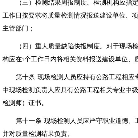
（三）检测结果周报制度。检测机构应指
工作日按要求将质量检测情况报送建设单位、
主管部门；
（四）重大质量缺陷快报制度。对于现场
构应在
个工作日内将相关资料报送建设单位、
1
第十条
现场检测人员应持有公路工程相应
中现场检测负责人应具有公路工程相关专业中
检测师）证书。
第十一条
现场检测人员应严守职业道德、
并对质量检测结果负责。