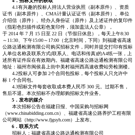
4．招标文件的获取
4.1有兴趣的投标人持法人营业执照（副本原件）、资质
证书（副本原件）、CMA计量认证证书（副本原件）、单位
介绍信（原件）、经办人身份证（原件）及上述证件的复印件
（指彩色扫描件或彩色复印件，须加盖法人公章），
于
2014
年
7
月
15
日至
22
日（节假日休息），每天上午8:30
～11:30、下午15:00～17:00（北京时间，下同）到福建省高速
公路达通检测有限公司购买招标文件，同时并提交打印有投标
人单位名称及
联系方式(联系人、电话和传真)
的A4纸一张
，上
述所有证件应在有效期内。
福建省高速公路达通检测有限公司
地址：福州市闽侯县上街中美村福州西高速收费站旁检测楼。
4.2投标人可参加
2
个合同包投标，每个投标人只允许中
标
1
个合同包。
4.3招标文件每套收取成本费人民币
300
元。过期不售，
售后不退。本次招标不办理邮购招标文件业务。
5
．
发布的媒介
本次招标公告
在福建日报、中国采购与招标网
（www.chinabidding.com.cn
）
、福建省高速公路养护工程有限
公司网站（http://www.fjgsyh.com）
上发布。
6
．
联系方式
招标人：福建省高速公路达通检测有限公司