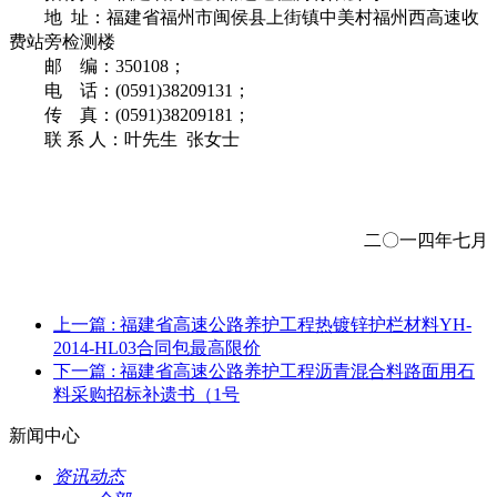
地 址：福建省福州市闽侯县上街镇中美村福州西高速收
费站旁检测楼
邮 编：350108；
电
话：
(0
591
)
38209131；
传
真：
(0
591
)
38209181；
联 系 人：叶先生 张女士
二〇一四年七月
上一篇
: 福建省高速公路养护工程热镀锌护栏材料YH-
2014-HL03合同包最高限价
下一篇
: 福建省高速公路养护工程沥青混合料路面用石
料采购招标补遗书（1号
新闻中心
资讯动态