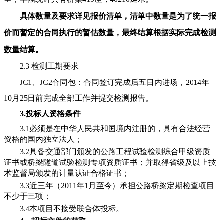
具体
数
量及要求
详见报价
清
单
，清
单
中
数
量是
为
了
统
一
报
价
而暂定的合同
执
行的暂估
数
量，最
终
结算根据实际完成检测
数量
结
算。
2.3 检测工期要求
JC1、JC2合同包：合同签订完成后五日内进场，2014年
10月25日前完成全部工作并提交检测报告。
3.投标人资格条件
3.1必须是在中华人民共和国境内注册的，具有合法经营
资格的国内独立法人；
3.2具备交通部门颁发的
公路
工程试验检测综合甲级资质
证书或桥梁隧道试验检测专项资质证书；并取得省级及以上技
术监督局颁发的计量认证合格证书；
3.3近三年（2011年1月至今）承担公路桥梁定期检查项目
不少于三项；
3.4本项目不接受联合体投标。