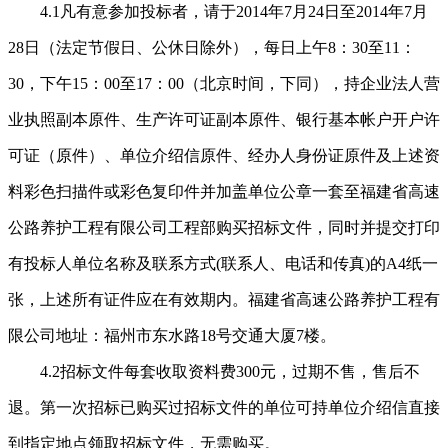
4.1
凡有意参加投标者，请于
2014
年
7
月
24
日至
2014
年
7
月
28
日（法定节假日、公休日除外），每日上午
8
：
30
至
11
：
30
，下午
15
：
00
至
17
：
00
（北京时间，下同），持企业法人营
业执照副本原件、生产许可证副本原件、银行基本帐户开户许
可证（原件）、单位介绍信原件、经办人身份证原件及上述资
料彩色扫描件或彩色复印件并加盖单位公章一套至福建省高速
公路养护工程有限公司工程部购买招标文件，同时并提交打印
有投标人单位名称及联系方式
(
联系人、电话和传真
)
的
A4
纸一
张，上述所有证件应在有效期内。福建省高速公路养护工程有
限公司地址：福州市东水路
18
号交通大厦
7
楼。
4.2
招标文件每套收取资料费
300
元，过期不售，售后不
退。第一次招标已购买过招标文件的单位可持单位介绍信直接
到指定地点领取招标文件，无需购买。