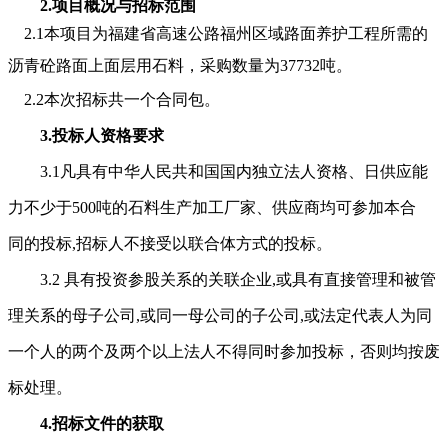
2.
项目概况与招标范围
2.1
本项目为福建省高速公路福州区域路面养护工程所需的
沥青砼路面上面层用石料，采购数量为
37732
吨。
2.2
本次招标共一个合同包。
3.
投标人资格要求
3.1
凡具有中华人民共和国国内独立法人资格、日供应能
力不少于
500
吨的石料生产加工厂家、供应商均可参加本合
同的投标
,
招标人不接受以联合体方式的投标。
3.2
具有投资参股关系的关联企业
,
或具有直接管理和被管
理关系的母子公司
,
或同一母公司的子公司
,
或法定代表人为同
一个人的两个及两个以上法人不得同时参加投标，否则均按废
标处理。
4.
招标文件的获取