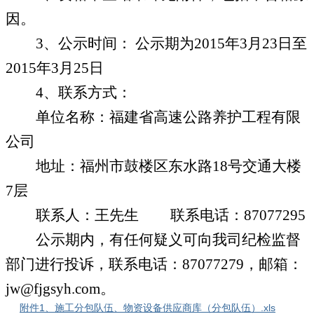
因。
3
、公示时间： 公示期为
2015
年
3
月
23
日至
2015
年
3
月
25
日
4
、联系方式：
单位名称：福建省高速公路养护工程有限
公司
地址：福州市鼓楼区东水路
18
号交通大楼
7
层
联系人：王先生
联系电话：
87077295
公示期内，有任何疑义可向我司纪检监督
部门进行投诉，联系电话：
87077279
，邮箱：
jw@fjgsyh.com
。
附件1、施工分包队伍、物资设备供应商库（分包队伍）.xls