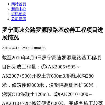
网站首页
新闻中心
资讯动态
公司新闻
罗宁高速公路罗源段路基改善工程项目进
展情况
2010-04-12 12:00:32
tttmi
96
截至
2010
年
4
月
9
日罗宁高速罗源段路基工程项
目部完成工程量：①
(AK2005+595
～
AK2007+500)
开挖土方
600m3,
拆除水沟
280
米，修筑便道
800
米，浸塑隔离栅围护
60
米，
浇筑
C10
混凝土
120m3
。②
(AK2010+000
～
AK2010+728)
修筑便道
600
米。完成各施工段落