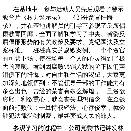
在基地中，参与活动人员先后观看了警示
教育片《权力警示录》、《部分贪官忏悔
录》，并在基地讲解员的引导下参观了反腐倡
廉教育回廊，全面了解和学习了中央、省委反
腐倡廉形势的有关政策及要求、党纪国法及立
案标准。一桩桩真实的腐败案例、一个个贪官
的可悲下场，使在场每一个人的心灵得到了极
大的震颤。看到因腐败锒铛入狱的阶下囚们声
泪俱下的忏悔，对自由和生活的渴望，大家更
加深刻地领悟到：不管领导干部的工作能力有
多么出色，曾经的荣誉有多么辉煌，一旦贪欲
膨胀、利欲熏心，就会丧失理想信念，在金钱
面前打败仗；一旦恃权轻法、心存侥幸，就会
触犯法律受到制裁，最终变成人民的罪人。
参观学习的过程中，公司党委书记钟发林