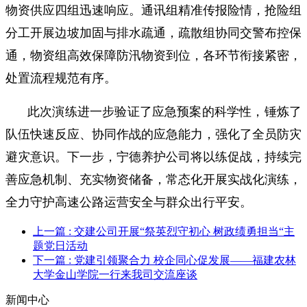
物资供应四组迅速响应。通讯组精准传报险情，抢险组
分工开展边坡加固与排水疏通，疏散组协同交警布控保
通，物资组高效保障防汛物资到位，各环节衔接紧密，
处置流程规范有序。
此次演练进一步验证了应急预案的科学性，锤炼了
队伍快速反应、协同作战的应急能力，强化了全员防灾
避灾意识。下一步，宁德养护公司将以练促战，持续完
善应急机制、充实物资储备，常态化开展实战化演练，
全力守护高速公路运营安全与群众出行平安。
上一篇
: 交建公司开展“祭英烈守初心 树政绩勇担当“主
题党日活动
下一篇
: 党建引领聚合力 校企同心促发展——福建农林
大学金山学院一行来我司交流座谈
新闻中心