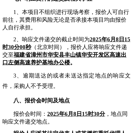
1、本项
目不组织
进行现场考察，报价人可自行
前往，其费用和风险无论是否承接本项目均由报价
人自行承担。
2、
响应
文件递交的截止时间为
202
5
年
6月8日15
时
30
分
00秒
（北京时间），报价人应将
响应
文件递
交至
福建省漳州市华安县丰山镇华安开发区高速出
口左侧高速养护基地办公楼
。
3、逾期送达的或者未送达指定地点的响应文
件，采购人不予受理。
八、报价会时间及地点
报价会时间：
202
5
年
6月8日15
时
30
分
，地点同
响应
文件递交地点。