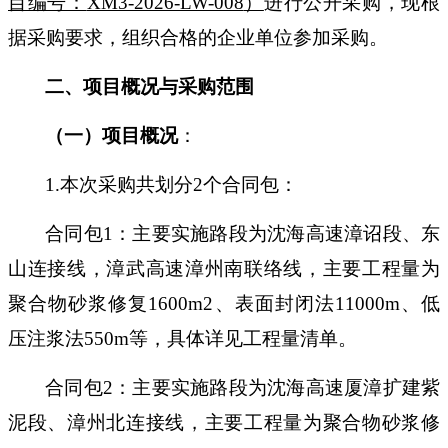
目编号：
XM3-2026-LW-008
）
进行公开采购，现根
据采购要求，组织合格的企业单位参加采购。
二、项目概况与采购范围
（一）项目概况
：
1.本次采购共划分
2
个合同包
：
合同包
1：主要实施路段为沈海高速漳诏段、东
山连接线，漳武高速漳州南联络线，
主要
工程量
为
聚合物砂浆修复
16
00m2、表面封闭法
11
000m、低
压注浆法
55
0m
等
，
具体详见工程量清单。
合同包
2：主要实施
路段
为沈海高速厦漳扩建紫
泥段、漳州北连接线，主要工程量为
聚合物砂浆修