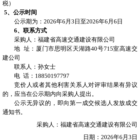
税）
5、公示时间
公示期为：
202
6
年
6
月
3
日至
202
6
年
6
月
6
日
6、联系方式
采购人：福建省高速
交通建设
有限公司
地
址：厦门市思明区天湖路
40号715室高速
交
建
公司
联系人：
孙女士
电
话：
18850197797
竞
价人或者其他利害关系人对评审结果有异议
的，应当在公示期内向采购人提出。
公示无异议的，即向第一成交候选人发放成交
通知书。
采购人：福建省高速
交通建设
有限公司
日期：
202
6
年
6
月
3
日