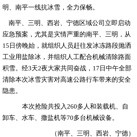
明、南平一线抗冰雪，全力保畅。
南平、三明、西岩、宁德区域公司立即启动
应急预案，尤其是灾情严重的南平、三明，从
15
日傍晚始，就组织人员赶往发冰冻路段抛洒
工业用盐除冰，并组织人工配合机械清除路面
积雪。经
3
天
2
夜大家共同奋战，
17
日中午全部
清除本次冰雪灾害对高速公路行车带来的安全
隐患。
本次抢险共投入
260
多人和装载机、自
卸车、水车、撒盐机等
70
多台机械设备。
（南平、三明、西岩、宁德）