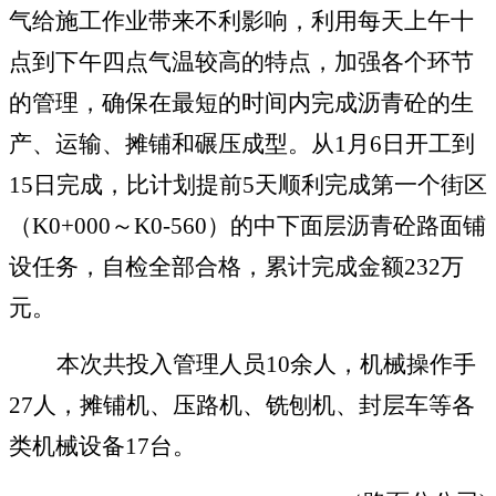
气给施工作业带来不利影响，利用每天上午十
点到下午四点气温较高的特点，加强各个环节
的管理，确保在最短的时间内完成沥青砼的生
产、运输、摊铺和碾压成型。从
1
月
6
日开工到
15
日完成，比计划提前
5
天顺利完成第一个街区
（
K0+000
～
K0-560
）的中下面层沥青砼路面铺
设任务，自检全部合格，累计完成金额
232
万
元。
本次共投入管理人员
10
余人，机械操作手
27
人，摊铺机、压路机、铣刨机、封层车等各
类机械设备
17
台。