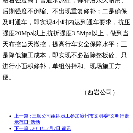
粘着强度高于普通水泥砼，修补后永久耐用、
后期强度不倒缩、不出现重复修补；二是确保
及时通车，即实现
4
小时内达到通车要求，抗压
强度
20Mpa
以上
,
抗折强度
3.5Mpa
以上，做到当
天布控当天撤控，提高行车安全保障水平；三
是降低施工成本，即实现不必凿除整板砼、只
进行小面积修补，单组份拌和、现场施工方
便。
（西岩公司）
上一篇
: 三顺公司组织员工参加漳州市文明委“文明行走
示范日”活动
下一篇
: 2011年2月7日 简讯