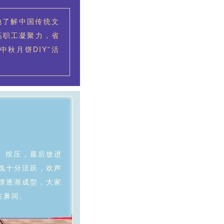
地了解中国传统文
高职工凝聚力，省
秋月饼DIY”活
、按压，最后放进
氛十分活跃，欢声
饼逐渐成型，大家
在鼻间。