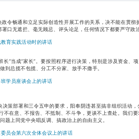
央政令畅通和立足实际创造性开展工作的关系，决不能在贯彻
部署口无遮拦、毫无顾忌、评头论足，任何情况下都要严守政
线教育实践活动时的讲话
班长”当成“家长”。要按照程序进行决策，特别是涉及资金、
，做到总揽不包揽、分工不分家、放手不撒手。
研修班学员座谈会上的讲话
央决策部署和三令五申的要求，阳奉阴违甚至搞非组织活动，
误言行不在意、不报告、不抵制、不斗争，更谈不上查处。我们
非问题上同党中央唱反调、搞政治上的自由主义。
检查委员会第六次全体会议上的讲话