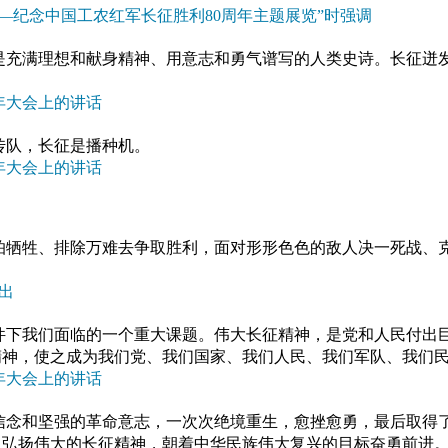
碑——纪念中国工农红军长征胜利80周年主题展览”时强调
，是充满理想和献身精神、用意志和勇气谱写的人类史诗。长征迸
周年大会上的讲话
传队，长征是播种机。
周年大会上的讲话
怕牺牲、排除万难去争取胜利，面对形形色色的敌人决一死战、
。
出
件下我们面临的一个重大课题。伟大长征精神，是党和人民付出
精神，使之成为我们党、我们国家、我们人民、我们军队、我们
周年大会上的讲话
信念和坚强的革命意志，一次次绝境重生，愈挫愈勇，最后取得
，弘扬伟大的长征精神，朝着中华民族伟大复兴的目标奋勇前进