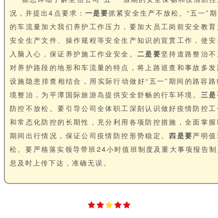
况，并提出4点要求：
一是要
抓紧安全生产不放松。“五一”
的车流量加大我们养护工作压力，要加大员工岗前安全教育
安全生产文件、操作规程等安全生产知识的宣贯工作，使安
入脑入心，保证养护施工作业安全。
二是要
坚持道路整治不
对养护路段的地形和车流量的特点，将上路巡查和事故多发
设施隐患排查相结合，用实际行动做好“五一”期间的路容路
境整治，为平潭国际旅游岛提供安全舒畅的行车环境。
三是
防控不放松。要引导公司全体职工深刻认识做好疫情防控工
和常态化防控的长期性，充分利用各项防控措施，全面掌握
期间出行情况，保证公司疫情防控形势稳定。
四是要
严明值
松。要严格落实领导带班24小时值班制度及重大事项报告制
息及时上传下达，准确无误。