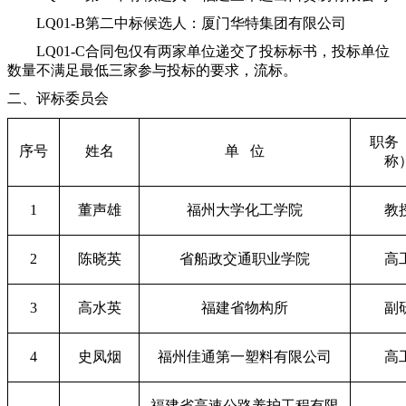
LQ01-B
第二中标候选人：
厦门华特集团有限公司
LQ01-C
合同包仅有两家单位递交了投标标书，投标单位
数量不满足最低三家参与投标的要求，流标。
二、评标委员会
职务
序号
姓名
单
位
称
1
董声雄
福州大学化工学院
教
2
陈晓英
省船政交通职业学院
高
3
高水英
福建省物构所
副
4
史凤烟
福州佳通第一塑料有限公司
高
福建省高速公路养护工程有限