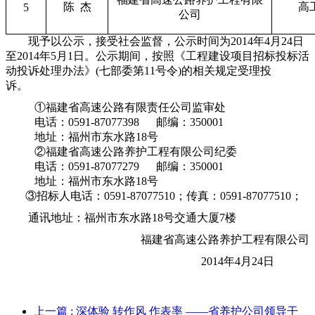
陈
杰
高
5
公司
现予以公示，接受社会监督，公示时间为
2014
年
4
月
24
日
至
2014
年
5
月
1
日。公示期间，按照《工程建设项目招标投标活
动投诉处理办法》
(
七部委第
11
号令
)
的相关规定受理投
诉。
①福建省高速公路有限责任公司监审处
电话：
0591-87077398
邮编：
350001
地址：福州市东水路
18
号
②福建省高速公路养护工程有限公司纪委
电话：
0591-87077279
邮编：
350001
地址：福州市东水路
18
号
③
招标人电话：
0591-87077510
；传真：
0591-87077510
；
通讯地址：
福州市东水路
18
号交通大厦
7
楼
福建省高速公路养护工程有限公司
2014
年
4
月
24
日
上一篇
: 深体验 转作风 作表率 ——省养护公司领导干